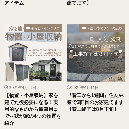
アイテム」
建てます】
暮らし・インテリア
３度目の家づくりの記録
2021年4月19日
2021年4月11日
【物置・小屋収納】家を
『着工から1週間』住友林
建てた後必要になる！実
業で3軒目のお家建てます
用的なものから観賞用ま
【着工終了は8月下旬】
で～我が家の4つの物置を
紹介