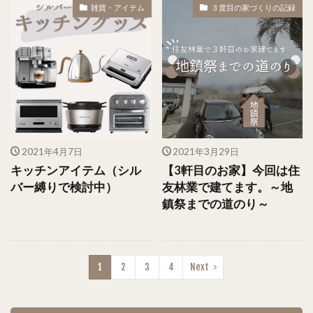
雑貨・アイテム
３度目の家づくりの記録
2021年4月7日
2021年3月29日
キッチンアイテム（シル
【3軒目のお家】今回は住
バー縛りで検討中）
友林業で建てます。～地
鎮祭までの道のり～
1
2
3
4
Next