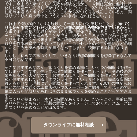
です。今までの家づくりの失敗や経験を活かし、今回は完全に趣味に特
化した癖強めな間取りで家づくりをしています。家づくりの為の準備や
住宅展示場でのポイントなど、これから家づくりを検討している方、間
取りづくりの真っ最中という方々の参考になればと思います。
これまで3度の家づくりを経験して一番大切だと感じたことは、
家づく
りを始める前にどれだけ具体的に理想の間取りが想像できているか
とい
う事です。理想の間取りが家づくり前に想像できていると、とてもスム
ーズに家づくりを進めることができ、細かいところまでこだわった家づ
くりをすることが出来ます。逆に理想の間取りが想像できていないと間
取りを作る段階でつまづいてしまい、コンセントの位置や壁紙などの細
かいところを決める時間が無くなってしまい、後悔する原因になりま
す。
しかし、初めての家づくりで、いきなり理想の間取りを想像するなんて
不可能な話です。
そこでおすすめなのが、家づくりを始める前に、いくつか間取りを作っ
てしまうことです。住宅展示場で間取りを作ってもらうと、その後の営
業を断るのが大変なので、おすすめはネットで間取りを作ることです。
私がおすすめしている「タウンライフ」というサイトは、簡単な質問に
答えるだけで、理想に近い間取りを作ってくれます。600社の中からお
住いの地域の近くの工務店やハウスメーカーをご紹介してくれるので、
気に入った間取りがあればそのまま家づくりを始めることだってできま
す。
家づくりが始まると、本当に時間がありません。だからこそ、事前に間
取りを作ってもらい、理想の間取りをイメージしておくと、スムーズに
家づくりを進めることが出来ます。
タウンライフに無料相談