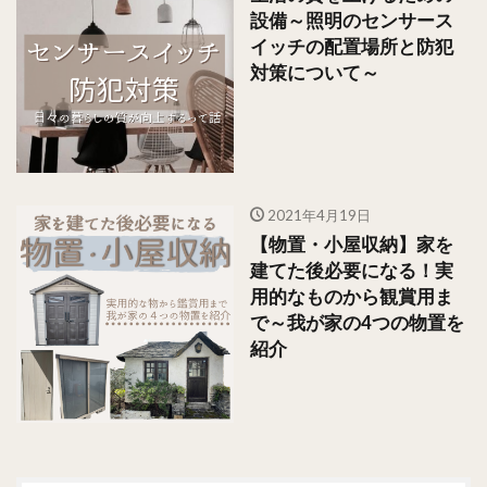
設備～照明のセンサース
イッチの配置場所と防犯
対策について～
2021年4月19日
【物置・小屋収納】家を
建てた後必要になる！実
用的なものから観賞用ま
で～我が家の4つの物置を
紹介