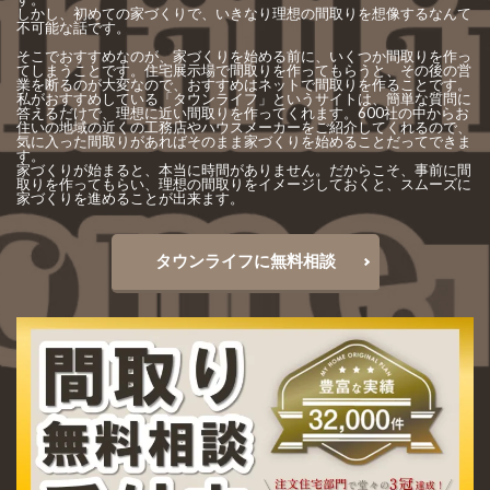
しかし、初めての家づくりで、いきなり理想の間取りを想像するなんて
不可能な話です。
そこでおすすめなのが、家づくりを始める前に、いくつか間取りを作っ
てしまうことです。住宅展示場で間取りを作ってもらうと、その後の営
業を断るのが大変なので、おすすめはネットで間取りを作ることです。
私がおすすめしている「タウンライフ」というサイトは、簡単な質問に
答えるだけで、理想に近い間取りを作ってくれます。600社の中からお
住いの地域の近くの工務店やハウスメーカーをご紹介してくれるので、
気に入った間取りがあればそのまま家づくりを始めることだってできま
す。
家づくりが始まると、本当に時間がありません。だからこそ、事前に間
取りを作ってもらい、理想の間取りをイメージしておくと、スムーズに
家づくりを進めることが出来ます。
タウンライフに無料相談