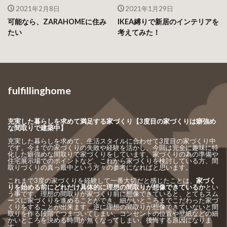
2021年2月8日
2021年1月29日
可能なら、ZARAHOMEに住み
IKEA縛りで新居のインテリアを
たい
考えてみた！
fulfillinghome
充実した暮らしを求めて満足する家づくり【3度目の家づくりは癖強め
な間取りで建築中】
充実した暮らしを求めて、生活スタイルに合わせて3度目の家づくり中
です。今までの家づくりの失敗や経験を活かし、今回は完全に趣味に特
化した癖強めな間取りで家づくりをしています。家づくりの為の準備や
住宅展示場でのポイントなど、これから家づくりを検討している方、間
取りづくりの真っ最中という方々の参考になればと思います。
これまで3度の家づくりを経験して一番大切だと感じたことは、
家づく
りを始める前にどれだけ具体的に理想の間取りが想像できているか
とい
う事です。理想の間取りが家づくり前に想像できていると、とてもスム
ーズに家づくりを進めることができ、細かいところまでこだわった家づ
くりをすることが出来ます。逆に理想の間取りが想像できていないと間
取りを作る段階でつまづいてしまい、コンセントの位置や壁紙などの細
かいところを決める時間が無くなってしまい、後悔する原因になりま
す。